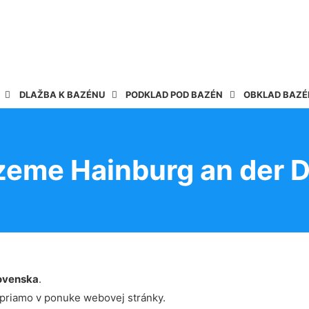
DLAŽBA K BAZÉNU
PODKLAD POD BAZÉN
OBKLAD BAZ
zeme Hainburg an der 
ovenska
.
 priamo v ponuke webovej stránky.