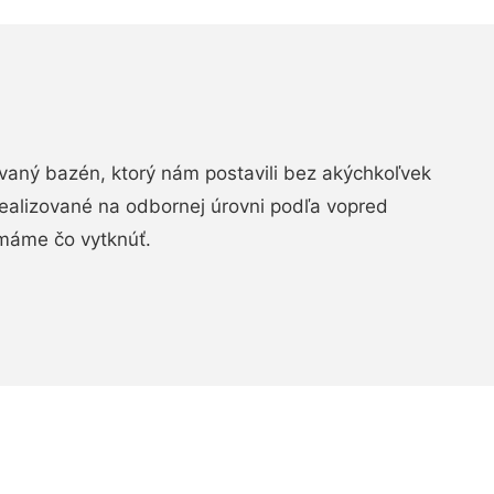
aný bazén, ktorý nám postavili bez akýchkoľvek
realizované na odbornej úrovni podľa vopred
máme čo vytknúť.