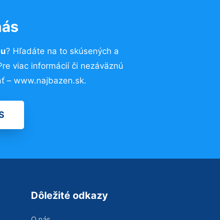
nás
au
? Hľadáte na to skúsených a
e viac informácií či nezáväznú
ať – www.najbazen.sk.
S
Dôležité odkazy
O nás