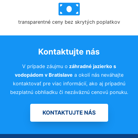
transparentné ceny bez skrytých poplatkov
Kontaktujte nás
V prípade záujmu o
záhradné jazierko s
vodopádom
v Bratislave
a okolí nás neváhajte
kontaktovať pre viac informácií, ako aj prípadnú
bezplatnú obhliadku či nezáväznú cenovú ponuku.
KONTAKTUJTE NÁS