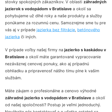
stovky spokojných zákazníkov. V oblasti
záhradných
jazierok s vodopádom v Bratislave
a okolí sa
pohybujeme už dlhé roky a naše produkty a služby
ponúkame za rozumnú cenu. Samozrejme sme tu pre
vás aj v prípade
jazierka bez filtrácie
,
betónového
jazierka
či iných.
V prípade voľby našej firmy na
jazierko s kaskádou v
Bratislave
a okolí máte garantované vypracovanie
nezáväznej cenovej ponuky, ako aj prípadnú
obhliadku a pripravenosť nášho tímu plne k vašim
službám.
Máte záujem o profesionálne a cenovo výhodné
záhradné jazierko s vodopádom v Bratislave
a okolí
od našej spoločnosti? Postup je veľmi jednoduchý.
Neváhajte nás kontaktovať a o všetko ostatné sa