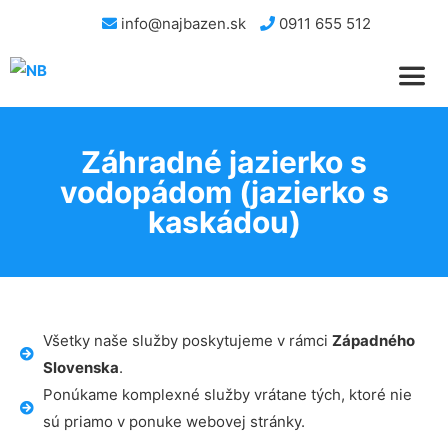
info@najbazen.sk
0911 655 512
Záhradné jazierko s
vodopádom (jazierko s
kaskádou)
Všetky naše služby poskytujeme v rámci
Západného
Slovenska
.
Ponúkame komplexné služby vrátane tých, ktoré nie
sú priamo v ponuke webovej stránky.