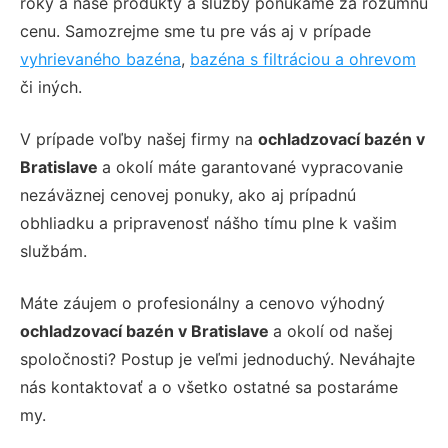
roky a naše produkty a služby ponúkame za rozumnú
cenu. Samozrejme sme tu pre vás aj v prípade
vyhrievaného bazéna
,
bazéna s filtráciou a ohrevom
či iných.
V prípade voľby našej firmy na
ochladzovací bazén v
Bratislave
a okolí máte garantované vypracovanie
nezáväznej cenovej ponuky, ako aj prípadnú
obhliadku a pripravenosť nášho tímu plne k vašim
službám.
Máte záujem o profesionálny a cenovo výhodný
ochladzovací bazén v Bratislave
a okolí od našej
spoločnosti? Postup je veľmi jednoduchý. Neváhajte
nás kontaktovať a o všetko ostatné sa postaráme
my.