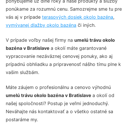
pohybujeme už dlhé roky a naše produkty a služby
ponúkame za rozumnú cenu. Samozrejme sme tu pre
vás aj v prípade
terasových dosiek okolo bazéna
,
vymývanej dlažby okolo bazéna
či iných.
V prípade voľby našej firmy na
umelú trávu okolo
bazéna v Bratislave
a okolí máte garantované
vypracovanie nezáväznej cenovej ponuky, ako aj
prípadnú obhliadku a pripravenosť nášho tímu plne k
vašim službám.
Máte záujem o profesionálnu a cenovo výhodnú
umelú trávu okolo bazéna v Bratislave
a okolí od
našej spoločnosti? Postup je veľmi jednoduchý.
Neváhajte nás kontaktovať a o všetko ostatné sa
postaráme my.