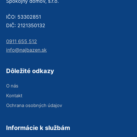
Spokojný domov, s.r.o.
IČO: 53302851
DIČ: 2121350132
0911 655 512
info@najbazen.sk
Dôležité odkazy
O nás
Kontakt
Ochrana osobných údajov
Informácie k službám