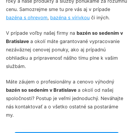
roky a naše produkty a služby ponúkame za rozumnú
cenu. Samozrejme sme tu pre vás aj v prípade
bazéna s ohrevom
,
bazéna s vírivkou
či iných.
V prípade voľby našej firmy na
bazén so sedením v
Bratislave
a okolí máte garantované vypracovanie
nezáväznej cenovej ponuky, ako aj prípadnú
obhliadku a pripravenosť nášho tímu plne k vašim
službám.
Máte záujem o profesionálny a cenovo výhodný
bazén so sedením v Bratislave
a okolí od našej
spoločnosti? Postup je veľmi jednoduchý. Neváhajte
nás kontaktovať a o všetko ostatné sa postaráme
my.