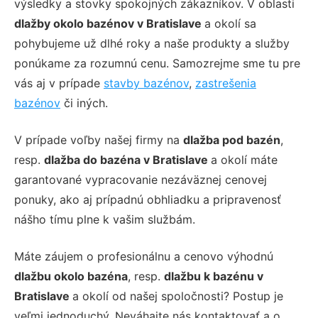
výsledky a stovky spokojných zákazníkov. V oblasti
dlažby okolo bazénov v Bratislave
a okolí sa
pohybujeme už dlhé roky a naše produkty a služby
ponúkame za rozumnú cenu. Samozrejme sme tu pre
vás aj v prípade
stavby bazénov
,
zastrešenia
bazénov
či iných.
V prípade voľby našej firmy na
dlažba pod bazén
,
resp.
dlažba do bazéna v Bratislave
a okolí máte
garantované vypracovanie nezáväznej cenovej
ponuky, ako aj prípadnú obhliadku a pripravenosť
nášho tímu plne k vašim službám.
Máte záujem o profesionálnu a cenovo výhodnú
dlažbu okolo bazéna
, resp.
dlažbu k bazénu v
Bratislave
a okolí od našej spoločnosti? Postup je
veľmi jednoduchý. Neváhajte nás kontaktovať a o