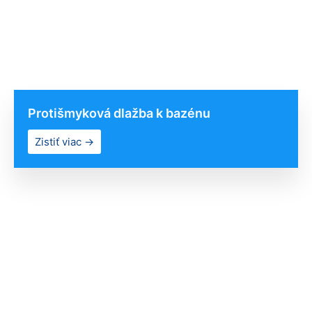
Protišmyková dlažba k bazénu
Zistiť viac →