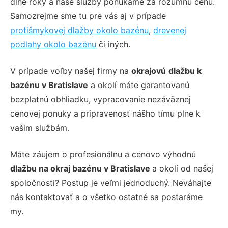
dlhé roky a naše služby ponúkame za rozumnú cenu.
Samozrejme sme tu pre vás aj v prípade
protišmykovej dlažby okolo bazénu
,
drevenej
podlahy okolo bazénu
či iných.
V prípade voľby našej firmy na
okrajovú
dlažbu k
bazénu v Bratislave
a okolí máte garantovanú
bezplatnú obhliadku, vypracovanie nezáväznej
cenovej ponuky a pripravenosť nášho tímu plne k
vašim službám.
Máte záujem o profesionálnu a cenovo výhodnú
dlažbu na okraj bazénu v Bratislave
a okolí od našej
spoločnosti?
Postup je veľmi jednoduchý. Neváhajte
nás kontaktovať a o všetko ostatné sa postaráme
my.