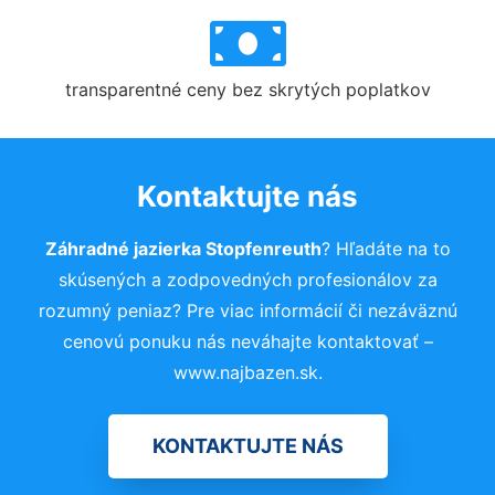
transparentné ceny bez skrytých poplatkov
Kontaktujte nás
Záhradné jazierka Stopfenreuth
? Hľadáte na to
skúsených a zodpovedných profesionálov za
rozumný peniaz? Pre viac informácií či nezáväznú
cenovú ponuku nás neváhajte kontaktovať –
www.najbazen.sk.
KONTAKTUJTE NÁS