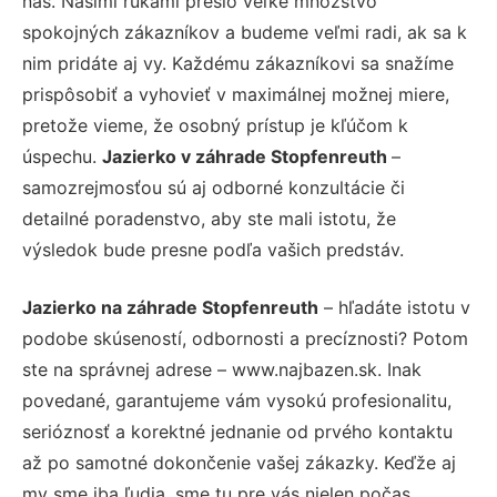
nás. Našimi rukami prešlo veľké množstvo
spokojných zákazníkov a budeme veľmi radi, ak sa k
nim pridáte aj vy. Každému zákazníkovi sa snažíme
prispôsobiť a vyhovieť v maximálnej možnej miere,
pretože vieme, že osobný prístup je kľúčom k
úspechu.
Jazierko v záhrade Stopfenreuth
–
samozrejmosťou sú aj odborné konzultácie či
detailné poradenstvo, aby ste mali istotu, že
výsledok bude presne podľa vašich predstáv.
Jazierko na záhrade Stopfenreuth
– hľadáte istotu v
podobe skúseností, odbornosti a precíznosti? Potom
ste na správnej adrese – www.najbazen.sk. Inak
povedané, garantujeme vám vysokú profesionalitu,
serióznosť a korektné jednanie od prvého kontaktu
až po samotné dokončenie vašej zákazky. Keďže aj
my sme iba ľudia, sme tu pre vás nielen počas