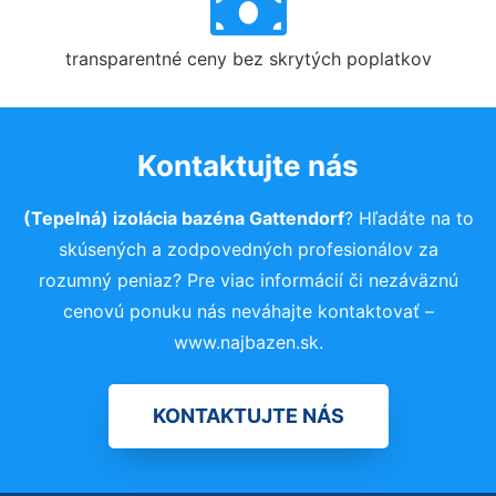
transparentné ceny bez skrytých poplatkov
Kontaktujte nás
(Tepelná) izolácia bazéna Gattendorf
? Hľadáte na to
skúsených a zodpovedných profesionálov za
rozumný peniaz? Pre viac informácií či nezáväznú
cenovú ponuku nás neváhajte kontaktovať –
www.najbazen.sk.
KONTAKTUJTE NÁS