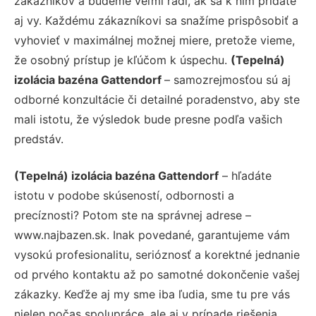
zákazníkov a budeme veľmi radi, ak sa k nim pridáte
aj vy. Každému zákazníkovi sa snažíme prispôsobiť a
vyhovieť v maximálnej možnej miere, pretože vieme,
že osobný prístup je kľúčom k úspechu.
(Tepelná)
izolácia bazéna Gattendorf
– samozrejmosťou sú aj
odborné konzultácie či detailné poradenstvo, aby ste
mali istotu, že výsledok bude presne podľa vašich
predstáv.
(Tepelná) izolácia bazéna Gattendorf
– hľadáte
istotu v podobe skúseností, odbornosti a
precíznosti? Potom ste na správnej adrese –
www.najbazen.sk. Inak povedané, garantujeme vám
vysokú profesionalitu, serióznosť a korektné jednanie
od prvého kontaktu až po samotné dokončenie vašej
zákazky. Keďže aj my sme iba ľudia, sme tu pre vás
nielen počas spolupráce, ale aj v prípade riešenia