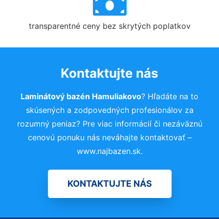
transparentné ceny bez skrytých poplatkov
Kontaktujte nás
Laminátový bazén Hamuliakovo
? Hľadáte na to
skúsených a zodpovedných profesionálov za
rozumný peniaz? Pre viac informácií či nezáväznú
cenovú ponuku nás neváhajte kontaktovať –
www.najbazen.sk.
KONTAKTUJTE NÁS