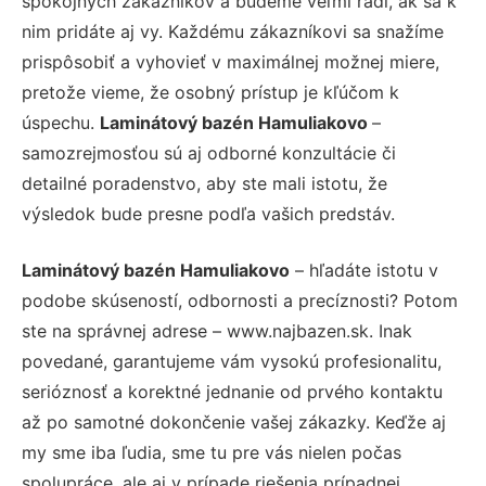
spokojných zákazníkov a budeme veľmi radi, ak sa k
nim pridáte aj vy. Každému zákazníkovi sa snažíme
prispôsobiť a vyhovieť v maximálnej možnej miere,
pretože vieme, že osobný prístup je kľúčom k
úspechu.
Laminátový bazén Hamuliakovo
–
samozrejmosťou sú aj odborné konzultácie či
detailné poradenstvo, aby ste mali istotu, že
výsledok bude presne podľa vašich predstáv.
Laminátový bazén Hamuliakovo
– hľadáte istotu v
podobe skúseností, odbornosti a precíznosti? Potom
ste na správnej adrese – www.najbazen.sk. Inak
povedané, garantujeme vám vysokú profesionalitu,
serióznosť a korektné jednanie od prvého kontaktu
až po samotné dokončenie vašej zákazky. Keďže aj
my sme iba ľudia, sme tu pre vás nielen počas
spolupráce, ale aj v prípade riešenia prípadnej