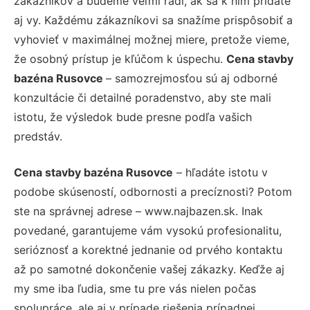
zákazníkov a budeme veľmi radi, ak sa k nim pridáte
aj vy. Každému zákazníkovi sa snažíme prispôsobiť a
vyhovieť v maximálnej možnej miere, pretože vieme,
že osobný prístup je kľúčom k úspechu.
Cena stavby
bazéna Rusovce
– samozrejmosťou sú aj odborné
konzultácie či detailné poradenstvo, aby ste mali
istotu, že výsledok bude presne podľa vašich
predstáv.
Cena stavby bazéna Rusovce
– hľadáte istotu v
podobe skúseností, odbornosti a precíznosti? Potom
ste na správnej adrese – www.najbazen.sk. Inak
povedané, garantujeme vám vysokú profesionalitu,
serióznosť a korektné jednanie od prvého kontaktu
až po samotné dokončenie vašej zákazky. Keďže aj
my sme iba ľudia, sme tu pre vás nielen počas
spolupráce, ale aj v prípade riešenia prípadnej