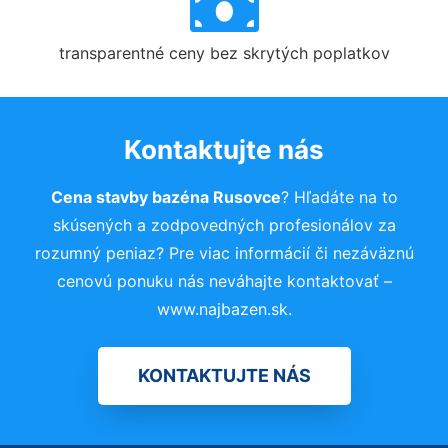
transparentné ceny bez skrytých poplatkov
Kontaktujte nás
Cena stavby bazéna Rusovce
? Hľadáte na to
skúsených a zodpovedných profesionálov za
rozumný peniaz? Pre viac informácií či nezáväznú
cenovú ponuku nás neváhajte kontaktovať –
www.najbazen.sk.
KONTAKTUJTE NÁS