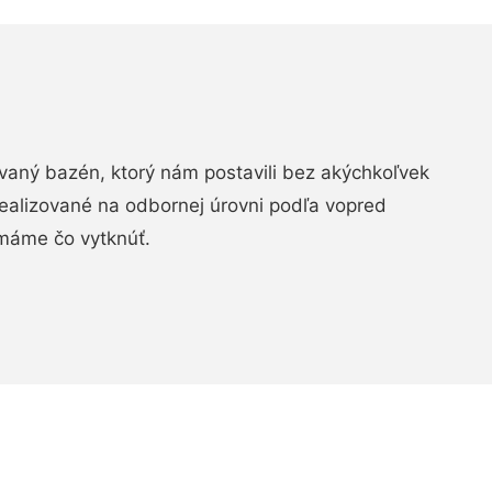
aný bazén, ktorý nám postavili bez akýchkoľvek
realizované na odbornej úrovni podľa vopred
máme čo vytknúť.