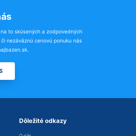
nás
 na to skúsených a zodpovedných
ií či nezáväznú cenovú ponuku nás
ajbazen.sk.
S
Dôležité odkazy
O nás