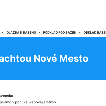
DLAŽBA K BAZÉNU
PODKLAD POD BAZÉN
OBKLAD BAZ
plachtou Nové Mesto
ovenska
.
 priamo v ponuke webovej stránky.