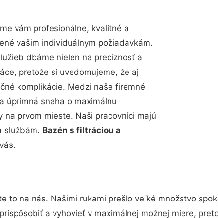
me vám profesionálne, kvalitné a
bené vašim individuálnym požiadavkám.
 služieb dbáme nielen na precíznosť a
ráce, pretože si uvedomujeme, že aj
čné komplikácie. Medzi naše firemné
up a úprimná snaha o maximálnu
y na prvom mieste. Naši pracovníci majú
im službám.
Bazén s filtráciou a
vás.
te to na nás. Našimi rukami prešlo veľké množstvo spok
prispôsobiť a vyhovieť v maximálnej možnej miere, pret