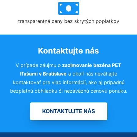
transparentné ceny bez skrytých poplatkov
Kontaktujte nás
V prípade záujmu o
zazimovanie bazéna PET
fľašami
v Bratislave
a okolí nás neváhajte
kontaktovať pre viac informácií, ako aj prípadnú
bezplatnú obhliadku či nezáväznú cenovú ponuku.
KONTAKTUJTE NÁS