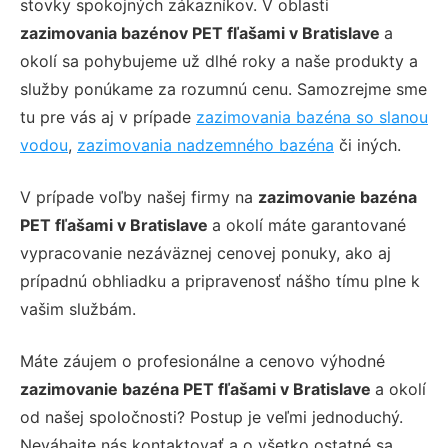
stovky spokojných zákazníkov. V oblasti
zazimovania bazénov PET fľašami v Bratislave
a
okolí sa pohybujeme už dlhé roky a naše produkty a
služby ponúkame za rozumnú cenu. Samozrejme sme
tu pre vás aj v prípade
zazimovania bazéna so slanou
vodou
,
zazimovania nadzemného bazéna
či iných.
V prípade voľby našej firmy na
zazimovanie bazéna
PET fľašami v Bratislave
a okolí máte garantované
vypracovanie nezáväznej cenovej ponuky, ako aj
prípadnú obhliadku a pripravenosť nášho tímu plne k
vašim službám.
Máte záujem o profesionálne a cenovo výhodné
zazimovanie bazéna PET fľašami v Bratislave
a okolí
od našej spoločnosti? Postup je veľmi jednoduchý.
Neváhajte nás kontaktovať a o všetko ostatné sa