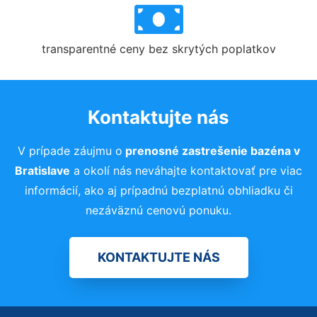
transparentné ceny bez skrytých poplatkov
Kontaktujte nás
V prípade záujmu o
prenosné zastrešenie bazéna
v
Bratislave
a okolí nás neváhajte kontaktovať pre viac
informácií, ako aj prípadnú bezplatnú obhliadku či
nezáväznú cenovú ponuku.
KONTAKTUJTE NÁS