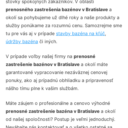
stovky spokojných zákazníkov. V oblasti
prenosného zastrešenia bazénov v Bratislave
a
okolí sa pohybujeme už dlhé roky a naše produkty a
služby ponúkame za rozumnú cenu. Samozrejme sme
tu pre vás aj v prípade
stavby bazéna na kľúč
,
údržby bazéna
či iných.
V prípade voľby našej firmy na
prenosné
zastrešenie bazénov v Bratislave
a okolí máte
garantované vypracovanie nezáväznej cenovej
ponuky, ako aj prípadnú obhliadku a pripravenosť
nášho tímu plne k vašim službám.
Máte záujem o profesionálne a cenovo výhodné
prenosné zastrešenie bazéna v Bratislave
a okolí
od našej spoločnosti? Postup je veľmi jednoduchý.
Neváhajte nás kontaktovať a o všetko ostatné sa