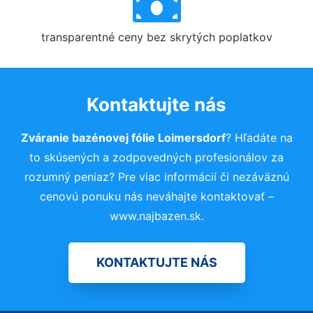
transparentné ceny bez skrytých poplatkov
Kontaktujte nás
Zváranie bazénovej fólie Loimersdorf
? Hľadáte na
to skúsených a zodpovedných profesionálov za
rozumný peniaz? Pre viac informácií či nezáväznú
cenovú ponuku nás neváhajte kontaktovať –
www.najbazen.sk.
KONTAKTUJTE NÁS