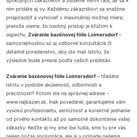
spokojných zákazníkov a budeme veľmi radi, ak sa k
nim pridáte aj vy. Každému zákazníkovi sa snažíme
prispôsobiť a vyhovieť v maximálnej možnej miere,
pretože vieme, že osobný prístup je kľúčom k
úspechu.
Zváranie bazénovej fólie Loimersdorf
–
samozrejmosťou sú aj odborné konzultácie či
detailné poradenstvo, aby ste mali istotu, že
výsledok bude presne podľa vašich predstáv.
Zváranie bazénovej fólie Loimersdorf
– hľadáte
istotu v podobe skúseností, odbornosti a
precíznosti? Potom ste na správnej adrese –
www.najbazen.sk. Inak povedané, garantujeme vám
vysokú profesionalitu, serióznosť a korektné jednanie
od prvého kontaktu až po samotné dokončenie vašej
zákazky. Keďže aj my sme iba ľudia, sme tu pre vás
nielen počas spolupráce, ale aj v prípade riešenia