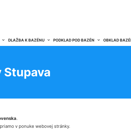
DLAŽBA K BAZÉNU
PODKLAD POD BAZÉN
OBKLAD BAZ
v Stupava
ovenska
.
 priamo v ponuke webovej stránky.