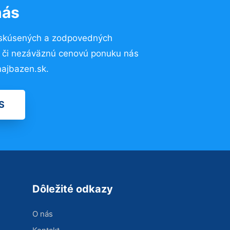
nás
 skúsených a zodpovedných
ií či nezáväznú cenovú ponuku nás
ajbazen.sk.
S
Dôležité odkazy
O nás