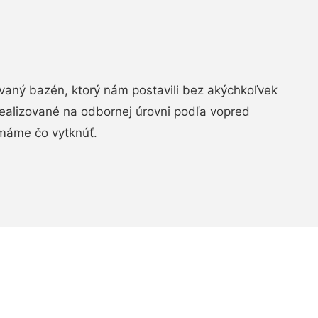
aný bazén, ktorý nám postavili bez akýchkoľvek
realizované na odbornej úrovni podľa vopred
máme čo vytknúť.