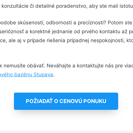
konzultácie či detailné poradenstvo, aby ste mali istot
 podobe skúseností, odbornosti a precíznosti? Potom st
serióznosť a korektné jednanie od prvého kontaktu až 
e, ale aj v prípade riešenia prípadnej nespokojnosti, kt
 nemusíte obávať. Neváhajte a kontaktujte nás pre viac i
hového bazénu Stupava
.
POŽIADAŤ O CENOVÚ PONUKU