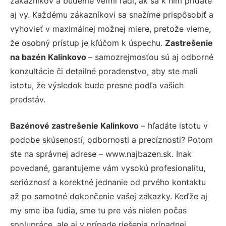
zákazníkov a budeme veľmi radi, ak sa k nim pridáte
aj vy. Každému zákazníkovi sa snažíme prispôsobiť a
vyhovieť v maximálnej možnej miere, pretože vieme,
že osobný prístup je kľúčom k úspechu.
Zastrešenie
na bazén Kalinkovo
– samozrejmosťou sú aj odborné
konzultácie či detailné poradenstvo, aby ste mali
istotu, že výsledok bude presne podľa vašich
predstáv.
Bazénové zastrešenie Kalinkovo
– hľadáte istotu v
podobe skúseností, odbornosti a precíznosti? Potom
ste na správnej adrese – www.najbazen.sk. Inak
povedané, garantujeme vám vysokú profesionalitu,
serióznosť a korektné jednanie od prvého kontaktu
až po samotné dokončenie vašej zákazky. Keďže aj
my sme iba ľudia, sme tu pre vás nielen počas
spolupráce, ale aj v prípade riešenia prípadnej