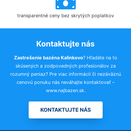
transparentné ceny bez skrytých poplatkov
Kontaktujte nás
Zastrešenie bazéna Kalinkovo
? Hľadáte na to
skúsených a zodpovedných profesionálov za
rozumný peniaz? Pre viac informácií či nezáväznú
cenovú ponuku nás neváhajte kontaktovať –
www.najbazen.sk.
KONTAKTUJTE NÁS