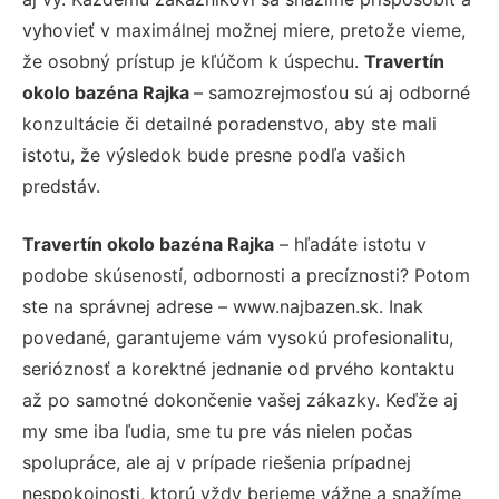
vyhovieť v maximálnej možnej miere, pretože vieme,
že osobný prístup je kľúčom k úspechu.
Travertín
okolo bazéna Rajka
– samozrejmosťou sú aj odborné
konzultácie či detailné poradenstvo, aby ste mali
istotu, že výsledok bude presne podľa vašich
predstáv.
Travertín okolo bazéna Rajka
– hľadáte istotu v
podobe skúseností, odbornosti a precíznosti? Potom
ste na správnej adrese – www.najbazen.sk. Inak
povedané, garantujeme vám vysokú profesionalitu,
serióznosť a korektné jednanie od prvého kontaktu
až po samotné dokončenie vašej zákazky. Keďže aj
my sme iba ľudia, sme tu pre vás nielen počas
spolupráce, ale aj v prípade riešenia prípadnej
nespokojnosti, ktorú vždy berieme vážne a snažíme