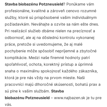
Stavba biobazénu Potzneusield
? Ponúkame vám
profesionálne, kvalitné a zároveň cenovo rozumné
služby, ktoré sú prispôsobené vašim individuálnym
požiadavkám. Neváhajte a ozvite sa nám ešte dnes.
Pri realizácií služieb dbáme nielen na precíznosť a
odbornosť, ale aj na dôslednú kontrolu vykonanej
práce, pretože si uvedomujeme, že aj malé
pochybenie môže spôsobiť nepríjemné a zbytočné
komplikácie. Medzi naše firemné hodnoty patrí
spoľahlivosť, ochota, korektný prístup a úprimná
snaha o maximálnu spokojnosť každého zákazníka,
ktorá je pre nás vždy na prvom mieste. Naši
pracovníci majú dlhoročné skúsenosti, bohatú prax a
sú plne k vašim službám.
Stavba
biobazénu Potzneusield
– www.najbazen.sk je tu pre
vás.