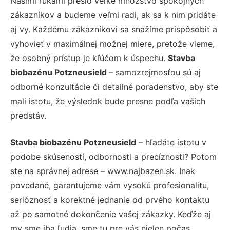
Našimi rukami prešlo veľké množstvo spokojných
zákazníkov a budeme veľmi radi, ak sa k nim pridáte
aj vy. Každému zákazníkovi sa snažíme prispôsobiť a
vyhovieť v maximálnej možnej miere, pretože vieme,
že osobný prístup je kľúčom k úspechu.
Stavba
biobazénu Potzneusield
– samozrejmosťou sú aj
odborné konzultácie či detailné poradenstvo, aby ste
mali istotu, že výsledok bude presne podľa vašich
predstáv.
Stavba biobazénu Potzneusield
– hľadáte istotu v
podobe skúseností, odbornosti a precíznosti? Potom
ste na správnej adrese – www.najbazen.sk. Inak
povedané, garantujeme vám vysokú profesionalitu,
serióznosť a korektné jednanie od prvého kontaktu
až po samotné dokončenie vašej zákazky. Keďže aj
my sme iba ľudia, sme tu pre vás nielen počas