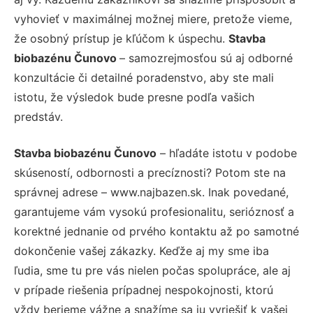
vyhovieť v maximálnej možnej miere, pretože vieme,
že osobný prístup je kľúčom k úspechu.
Stavba
biobazénu Čunovo
– samozrejmosťou sú aj odborné
konzultácie či detailné poradenstvo, aby ste mali
istotu, že výsledok bude presne podľa vašich
predstáv.
Stavba biobazénu Čunovo
– hľadáte istotu v podobe
skúseností, odbornosti a precíznosti? Potom ste na
správnej adrese – www.najbazen.sk. Inak povedané,
garantujeme vám vysokú profesionalitu, serióznosť a
korektné jednanie od prvého kontaktu až po samotné
dokončenie vašej zákazky. Keďže aj my sme iba
ľudia, sme tu pre vás nielen počas spolupráce, ale aj
v prípade riešenia prípadnej nespokojnosti, ktorú
vždy berieme vážne a snažíme sa ju vyriešiť k vašej