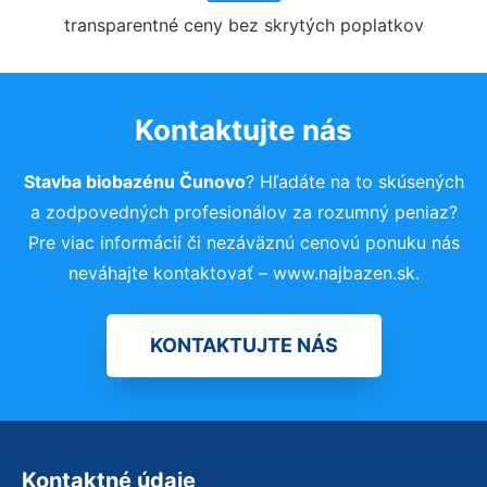
transparentné ceny bez skrytých poplatkov
Kontaktujte nás
Stavba biobazénu Čunovo
? Hľadáte na to skúsených
a zodpovedných profesionálov za rozumný peniaz?
Pre viac informácií či nezáväznú cenovú ponuku nás
neváhajte kontaktovať – www.najbazen.sk.
KONTAKTUJTE NÁS
Kontaktné údaje