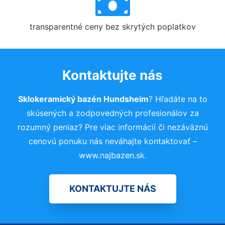
transparentné ceny bez skrytých poplatkov
Kontaktujte nás
Sklokeramický bazén Hundsheim
? Hľadáte na to
skúsených a zodpovedných profesionálov za
rozumný peniaz? Pre viac informácií či nezáväznú
cenovú ponuku nás neváhajte kontaktovať –
www.najbazen.sk.
KONTAKTUJTE NÁS