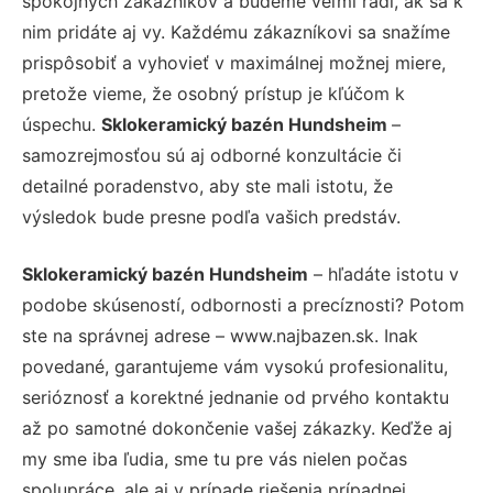
spokojných zákazníkov a budeme veľmi radi, ak sa k
nim pridáte aj vy. Každému zákazníkovi sa snažíme
prispôsobiť a vyhovieť v maximálnej možnej miere,
pretože vieme, že osobný prístup je kľúčom k
úspechu.
Sklokeramický bazén Hundsheim
–
samozrejmosťou sú aj odborné konzultácie či
detailné poradenstvo, aby ste mali istotu, že
výsledok bude presne podľa vašich predstáv.
Sklokeramický bazén Hundsheim
– hľadáte istotu v
podobe skúseností, odbornosti a precíznosti? Potom
ste na správnej adrese – www.najbazen.sk. Inak
povedané, garantujeme vám vysokú profesionalitu,
serióznosť a korektné jednanie od prvého kontaktu
až po samotné dokončenie vašej zákazky. Keďže aj
my sme iba ľudia, sme tu pre vás nielen počas
spolupráce, ale aj v prípade riešenia prípadnej