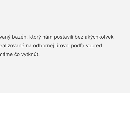
aný bazén, ktorý nám postavili bez akýchkoľvek
realizované na odbornej úrovni podľa vopred
máme čo vytknúť.