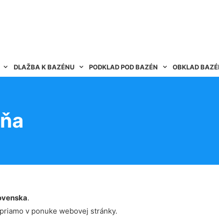
DLAŽBA K BAZÉNU
PODKLAD POD BAZÉN
OBKLAD BAZ
uňa
ovenska
.
 priamo v ponuke webovej stránky.