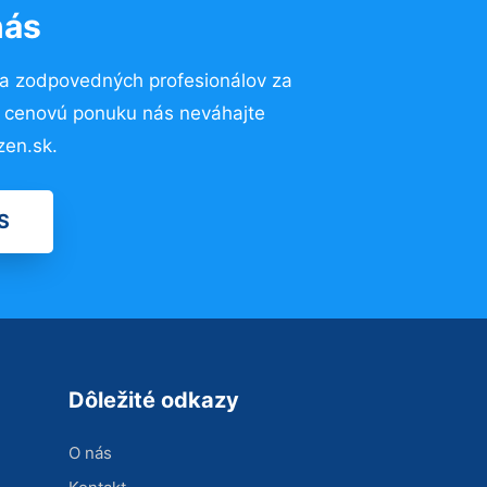
nás
 a zodpovedných profesionálov za
ú cenovú ponuku nás neváhajte
zen.sk.
S
Dôležité odkazy
O nás