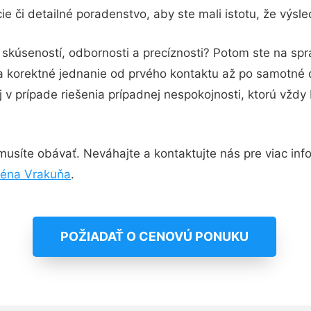
e či detailné poradenstvo, aby ste mali istotu, že výsl
 skúseností, odbornosti a precíznosti? Potom ste na s
 a korektné jednanie od prvého kontaktu až po samotné
j v prípade riešenia prípadnej nespokojnosti, ktorú vždy
usíte obávať. Neváhajte a kontaktujte nás pre viac infor
zéna Vrakuňa
.
POŽIADAŤ O CENOVÚ PONUKU