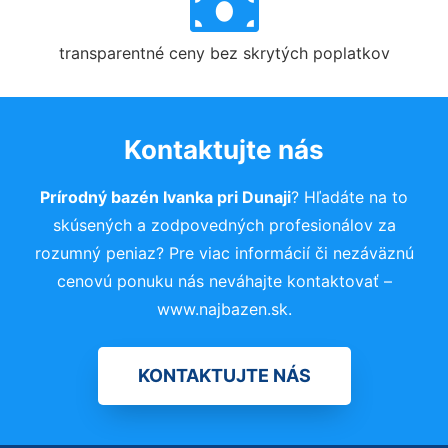
transparentné ceny bez skrytých poplatkov
Kontaktujte nás
Prírodný bazén Ivanka pri Dunaji
? Hľadáte na to
skúsených a zodpovedných profesionálov za
rozumný peniaz? Pre viac informácií či nezáväznú
cenovú ponuku nás neváhajte kontaktovať –
www.najbazen.sk.
KONTAKTUJTE NÁS