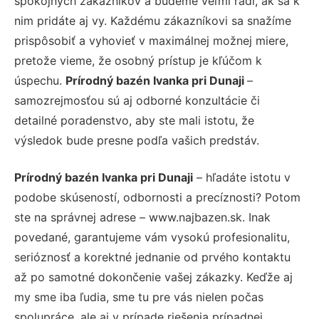
spokojných zákazníkov a budeme veľmi radi, ak sa k
nim pridáte aj vy. Každému zákazníkovi sa snažíme
prispôsobiť a vyhovieť v maximálnej možnej miere,
pretože vieme, že osobný prístup je kľúčom k
úspechu.
Prírodný bazén Ivanka pri Dunaji
–
samozrejmosťou sú aj odborné konzultácie či
detailné poradenstvo, aby ste mali istotu, že
výsledok bude presne podľa vašich predstáv.
Prírodný bazén Ivanka pri Dunaji
– hľadáte istotu v
podobe skúseností, odbornosti a precíznosti? Potom
ste na správnej adrese – www.najbazen.sk. Inak
povedané, garantujeme vám vysokú profesionalitu,
serióznosť a korektné jednanie od prvého kontaktu
až po samotné dokončenie vašej zákazky. Keďže aj
my sme iba ľudia, sme tu pre vás nielen počas
spolupráce, ale aj v prípade riešenia prípadnej