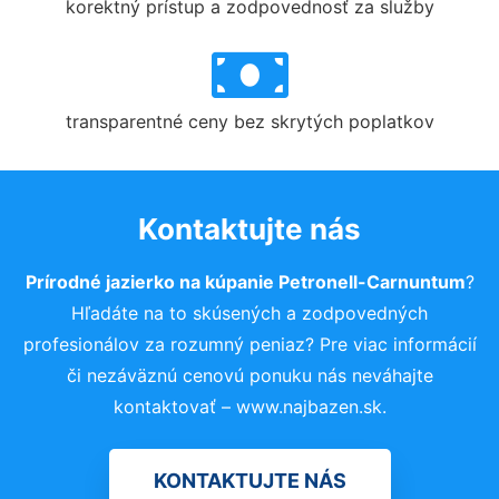
korektný prístup a zodpovednosť za služby
transparentné ceny bez skrytých poplatkov
Kontaktujte nás
Prírodné jazierko na kúpanie Petronell-Carnuntum
?
Hľadáte na to skúsených a zodpovedných
profesionálov za rozumný peniaz? Pre viac informácií
či nezáväznú cenovú ponuku nás neváhajte
kontaktovať – www.najbazen.sk.
KONTAKTUJTE NÁS