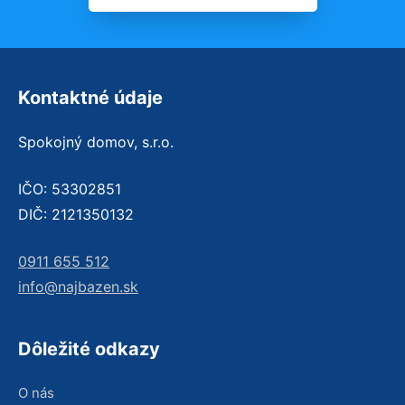
Kontaktné údaje
Spokojný domov, s.r.o.
IČO: 53302851
DIČ: 2121350132
0911 655 512
info@najbazen.sk
Dôležité odkazy
O nás