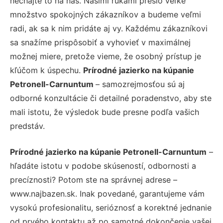
nechajte to na nás. Našimi rukami prešlo veľké
množstvo spokojných zákazníkov a budeme veľmi
radi, ak sa k nim pridáte aj vy. Každému zákazníkovi
sa snažíme prispôsobiť a vyhovieť v maximálnej
možnej miere, pretože vieme, že osobný prístup je
kľúčom k úspechu.
Prírodné jazierko na kúpanie
Petronell-Carnuntum
– samozrejmosťou sú aj
odborné konzultácie či detailné poradenstvo, aby ste
mali istotu, že výsledok bude presne podľa vašich
predstáv.
Prírodné jazierko na kúpanie Petronell-Carnuntum
–
hľadáte istotu v podobe skúseností, odbornosti a
precíznosti? Potom ste na správnej adrese –
www.najbazen.sk. Inak povedané, garantujeme vám
vysokú profesionalitu, serióznosť a korektné jednanie
od prvého kontaktu až po samotné dokončenie vašej