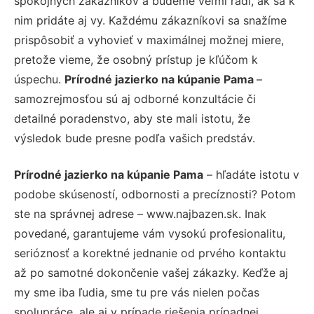
spokojných zákazníkov a budeme veľmi radi, ak sa k
nim pridáte aj vy. Každému zákazníkovi sa snažíme
prispôsobiť a vyhovieť v maximálnej možnej miere,
pretože vieme, že osobný prístup je kľúčom k
úspechu.
Prírodné jazierko na kúpanie Pama
–
samozrejmosťou sú aj odborné konzultácie či
detailné poradenstvo, aby ste mali istotu, že
výsledok bude presne podľa vašich predstáv.
Prírodné jazierko na kúpanie Pama
– hľadáte istotu v
podobe skúseností, odbornosti a precíznosti? Potom
ste na správnej adrese – www.najbazen.sk. Inak
povedané, garantujeme vám vysokú profesionalitu,
serióznosť a korektné jednanie od prvého kontaktu
až po samotné dokončenie vašej zákazky. Keďže aj
my sme iba ľudia, sme tu pre vás nielen počas
spolupráce, ale aj v prípade riešenia prípadnej