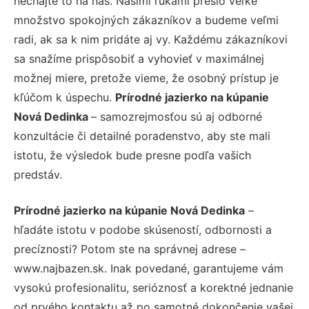
nechajte to na nás. Našimi rukami prešlo veľké
množstvo spokojných zákazníkov a budeme veľmi
radi, ak sa k nim pridáte aj vy. Každému zákazníkovi
sa snažíme prispôsobiť a vyhovieť v maximálnej
možnej miere, pretože vieme, že osobný prístup je
kľúčom k úspechu.
Prírodné jazierko na kúpanie
Nová Dedinka
– samozrejmosťou sú aj odborné
konzultácie či detailné poradenstvo, aby ste mali
istotu, že výsledok bude presne podľa vašich
predstáv.
Prírodné jazierko na kúpanie Nová Dedinka
–
hľadáte istotu v podobe skúseností, odbornosti a
precíznosti? Potom ste na správnej adrese –
www.najbazen.sk. Inak povedané, garantujeme vám
vysokú profesionalitu, serióznosť a korektné jednanie
od prvého kontaktu až po samotné dokončenie vašej