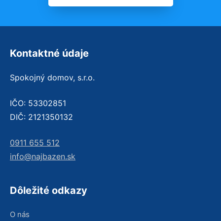
Kontaktné údaje
Spokojný domov, s.r.o.
IČO: 53302851
DIČ: 2121350132
0911 655 512
info@najbazen.sk
Dôležité odkazy
O nás