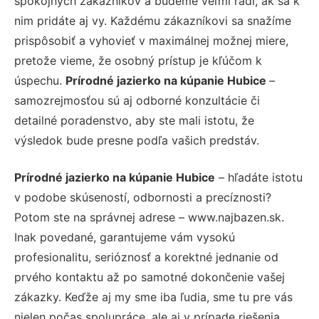
spokojných zákazníkov a budeme veľmi radi, ak sa k
nim pridáte aj vy. Každému zákazníkovi sa snažíme
prispôsobiť a vyhovieť v maximálnej možnej miere,
pretože vieme, že osobný prístup je kľúčom k
úspechu.
Prírodné jazierko na kúpanie Hubice
–
samozrejmosťou sú aj odborné konzultácie či
detailné poradenstvo, aby ste mali istotu, že
výsledok bude presne podľa vašich predstáv.
Prírodné jazierko na kúpanie Hubice
– hľadáte istotu
v podobe skúseností, odbornosti a precíznosti?
Potom ste na správnej adrese – www.najbazen.sk.
Inak povedané, garantujeme vám vysokú
profesionalitu, serióznosť a korektné jednanie od
prvého kontaktu až po samotné dokončenie vašej
zákazky. Keďže aj my sme iba ľudia, sme tu pre vás
nielen počas spolupráce, ale aj v prípade riešenia