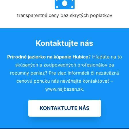
transparentné ceny bez skrytých poplatkov
Kontaktujte nás
Prírodné jazierko na kúpanie Hubice
? Hľadáte na to
skúsených a zodpovedných profesionálov za
rozumný peniaz? Pre viac informácií či nezáväznú
cenovú ponuku nás neváhajte kontaktovať –
www.najbazen.sk.
KONTAKTUJTE NÁS