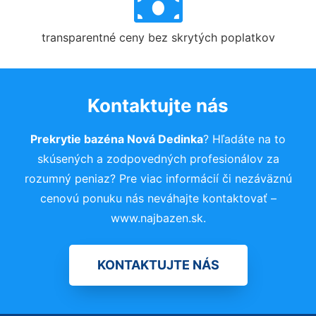
transparentné ceny bez skrytých poplatkov
Kontaktujte nás
Prekrytie bazéna Nová Dedinka
? Hľadáte na to
skúsených a zodpovedných profesionálov za
rozumný peniaz? Pre viac informácií či nezáväznú
cenovú ponuku nás neváhajte kontaktovať –
www.najbazen.sk.
KONTAKTUJTE NÁS