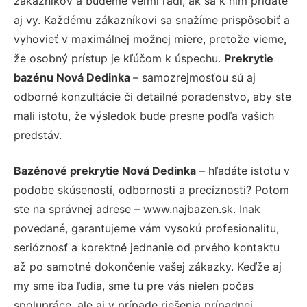
zákazníkov a budeme veľmi radi, ak sa k nim pridáte
aj vy. Každému zákazníkovi sa snažíme prispôsobiť a
vyhovieť v maximálnej možnej miere, pretože vieme,
že osobný prístup je kľúčom k úspechu.
Prekrytie
bazénu Nová Dedinka
– samozrejmosťou sú aj
odborné konzultácie či detailné poradenstvo, aby ste
mali istotu, že výsledok bude presne podľa vašich
predstáv.
Bazénové prekrytie Nová Dedinka
– hľadáte istotu v
podobe skúseností, odbornosti a precíznosti? Potom
ste na správnej adrese – www.najbazen.sk. Inak
povedané, garantujeme vám vysokú profesionalitu,
serióznosť a korektné jednanie od prvého kontaktu
až po samotné dokončenie vašej zákazky. Keďže aj
my sme iba ľudia, sme tu pre vás nielen počas
spolupráce, ale aj v prípade riešenia prípadnej