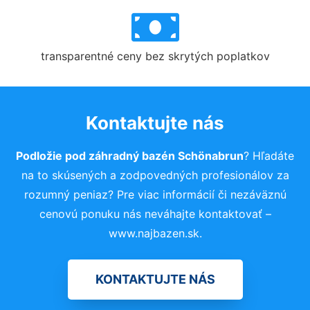
transparentné ceny bez skrytých poplatkov
Kontaktujte nás
Podložie pod záhradný bazén Schönabrun
? Hľadáte
na to skúsených a zodpovedných profesionálov za
rozumný peniaz? Pre viac informácií či nezáväznú
cenovú ponuku nás neváhajte kontaktovať –
www.najbazen.sk.
KONTAKTUJTE NÁS