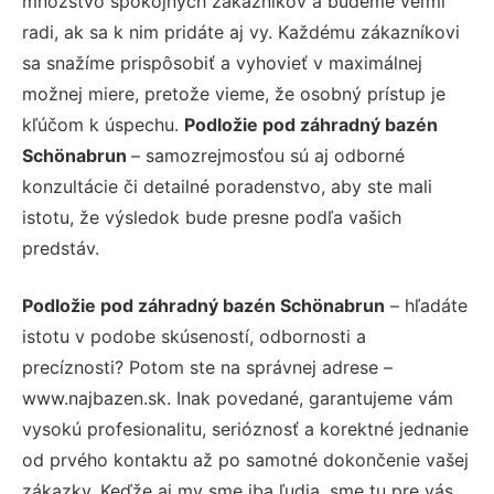
množstvo spokojných zákazníkov a budeme veľmi
radi, ak sa k nim pridáte aj vy. Každému zákazníkovi
sa snažíme prispôsobiť a vyhovieť v maximálnej
možnej miere, pretože vieme, že osobný prístup je
kľúčom k úspechu.
Podložie pod záhradný bazén
Schönabrun
– samozrejmosťou sú aj odborné
konzultácie či detailné poradenstvo, aby ste mali
istotu, že výsledok bude presne podľa vašich
predstáv.
Podložie pod záhradný bazén Schönabrun
– hľadáte
istotu v podobe skúseností, odbornosti a
precíznosti? Potom ste na správnej adrese –
www.najbazen.sk. Inak povedané, garantujeme vám
vysokú profesionalitu, serióznosť a korektné jednanie
od prvého kontaktu až po samotné dokončenie vašej
zákazky. Keďže aj my sme iba ľudia, sme tu pre vás