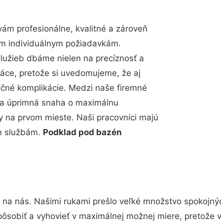
ám profesionálne, kvalitné a zároveň
im individuálnym požiadavkám.
 služieb dbáme nielen na precíznosť a
ráce, pretože si uvedomujeme, že aj
čné komplikácie. Medzi naše firemné
up a úprimná snaha o maximálnu
y na prvom mieste. Naši pracovníci majú
im službám.
Podklad pod bazén
 na nás. Našimi rukami prešlo veľké množstvo spokojný
pôsobiť a vyhovieť v maximálnej možnej miere, pretože 