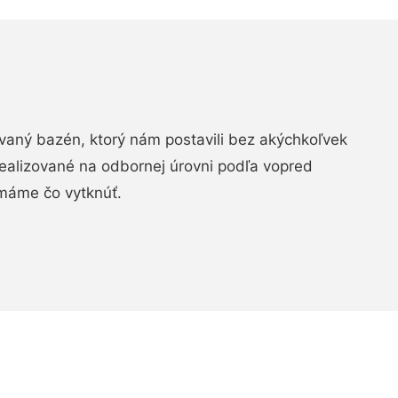
aný bazén, ktorý nám postavili bez akýchkoľvek
realizované na odbornej úrovni podľa vopred
máme čo vytknúť.