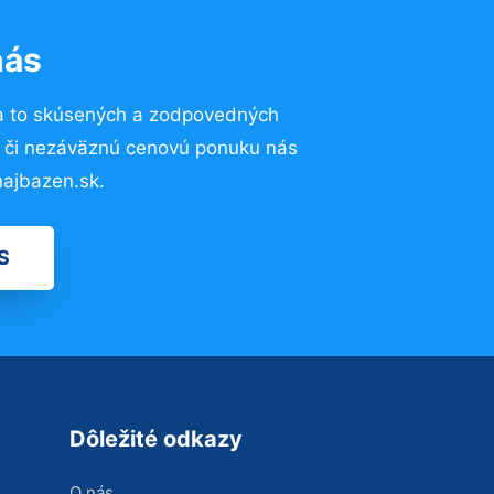
nás
a to skúsených a zodpovedných
ií či nezáväznú cenovú ponuku nás
ajbazen.sk.
S
Dôležité odkazy
O nás