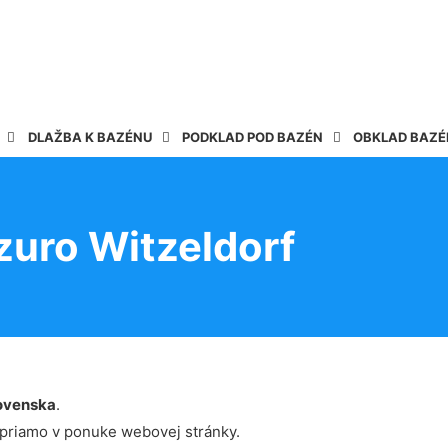
DLAŽBA K BAZÉNU
PODKLAD POD BAZÉN
OBKLAD BAZ
zuro Witzeldorf
ovenska
.
 priamo v ponuke webovej stránky.