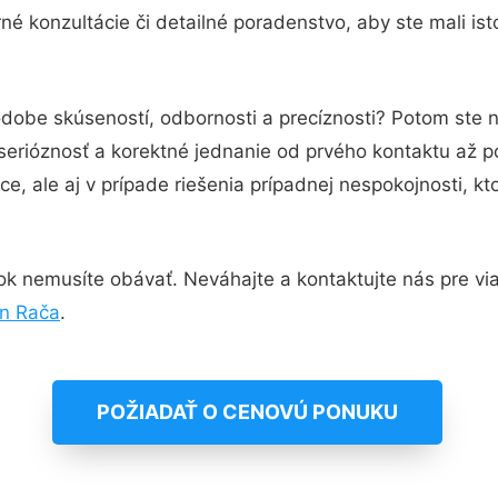
é konzultácie či detailné poradenstvo, aby ste mali is
odobe skúseností, odbornosti a precíznosti? Potom ste 
serióznosť a korektné jednanie od prvého kontaktu až 
e, ale aj v prípade riešenia prípadnej nespokojnosti, kt
k nemusíte obávať. Neváhajte a kontaktujte nás pre viac 
n Rača
.
POŽIADAŤ O CENOVÚ PONUKU