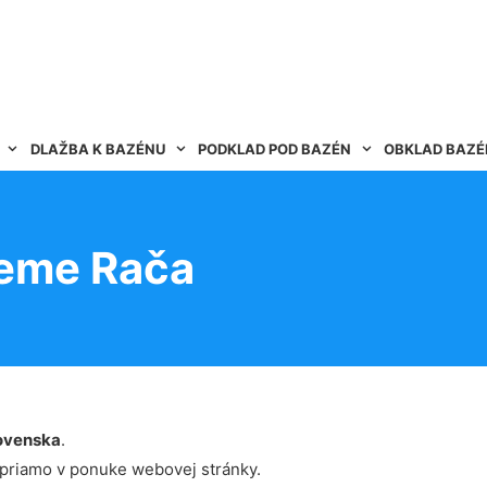
DLAŽBA K BAZÉNU
PODKLAD POD BAZÉN
OBKLAD BAZ
zeme Rača
ovenska
.
 priamo v ponuke webovej stránky.