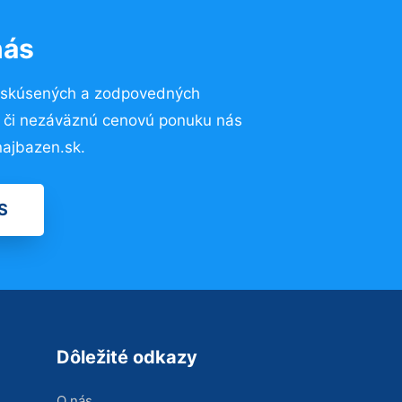
nás
o skúsených a zodpovedných
ií či nezáväznú cenovú ponuku nás
ajbazen.sk.
S
Dôležité odkazy
O nás