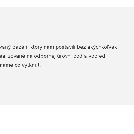
aný bazén, ktorý nám postavili bez akýchkoľvek
realizované na odbornej úrovni podľa vopred
máme čo vytknúť.