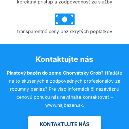
korektný prístup a zodpovednosť za služby
transparentné ceny bez skrytých poplatkov
Kontaktujte nás
Plastový bazén do zeme Chorvátsky Grob
? Hľadáte
na to skúsených a zodpovedných profesionálov za
rozumný peniaz? Pre viac informácií či nezáväznú
cenovú ponuku nás neváhajte kontaktovať –
www.najbazen.sk.
KONTAKTUJTE NÁS