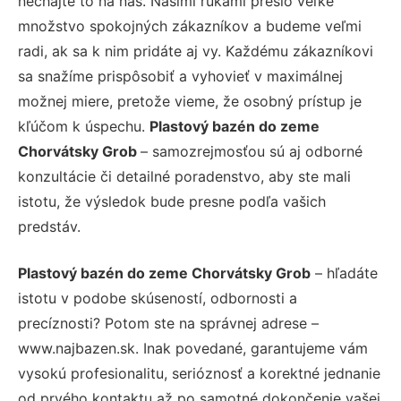
nechajte to na nás. Našimi rukami prešlo veľké
množstvo spokojných zákazníkov a budeme veľmi
radi, ak sa k nim pridáte aj vy. Každému zákazníkovi
sa snažíme prispôsobiť a vyhovieť v maximálnej
možnej miere, pretože vieme, že osobný prístup je
kľúčom k úspechu.
Plastový bazén do zeme
Chorvátsky Grob
– samozrejmosťou sú aj odborné
konzultácie či detailné poradenstvo, aby ste mali
istotu, že výsledok bude presne podľa vašich
predstáv.
Plastový bazén do zeme Chorvátsky Grob
– hľadáte
istotu v podobe skúseností, odbornosti a
precíznosti? Potom ste na správnej adrese –
www.najbazen.sk. Inak povedané, garantujeme vám
vysokú profesionalitu, serióznosť a korektné jednanie
od prvého kontaktu až po samotné dokončenie vašej