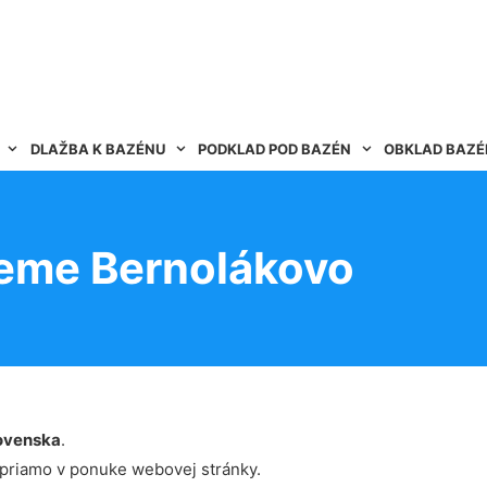
DLAŽBA K BAZÉNU
PODKLAD POD BAZÉN
OBKLAD BAZ
zeme Bernolákovo
ovenska
.
 priamo v ponuke webovej stránky.