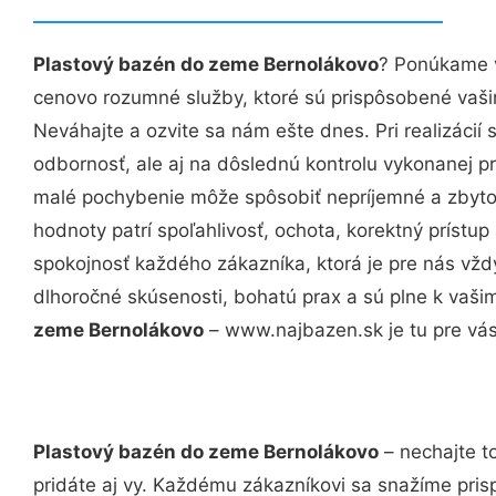
Plastový bazén do zeme Bernolákovo
? Ponúkame v
cenovo rozumné služby, ktoré sú prispôsobené vaš
Neváhajte a ozvite sa nám ešte dnes. Pri realizácií
odbornosť, ale aj na dôslednú kontrolu vykonanej p
malé pochybenie môže spôsobiť nepríjemné a zbyto
hodnoty patrí spoľahlivosť, ochota, korektný príst
spokojnosť každého zákazníka, ktorá je pre nás vžd
dlhoročné skúsenosti, bohatú prax a sú plne k vaš
zeme Bernolákovo
– www.najbazen.sk je tu pre vás
Plastový bazén do zeme Bernolákovo
– nechajte t
pridáte aj vy. Každému zákazníkovi sa snažíme pris