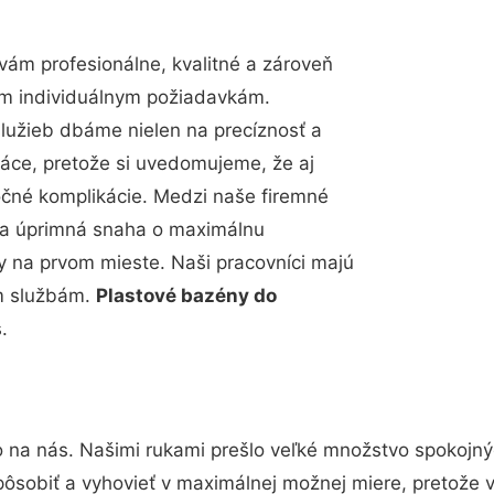
ám profesionálne, kvalitné a zároveň
im individuálnym požiadavkám.
 služieb dbáme nielen na precíznosť a
ráce, pretože si uvedomujeme, že aj
čné komplikácie. Medzi naše firemné
up a úprimná snaha o maximálnu
y na prvom mieste. Naši pracovníci majú
im službám.
Plastové bazény do
.
o na nás. Našimi rukami prešlo veľké množstvo spokojný
pôsobiť a vyhovieť v maximálnej možnej miere, pretože 