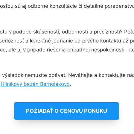
sťou sú aj odborné konzultácie či detailné poradenstvo
totu v podobe skúseností, odbornosti a precíznosti? Po
serióznosť a korektné jednanie od prvého kontaktu až 
e, ale aj v prípade riešenia prípadnej nespokojnosti, kt
 výsledok nemusíte obávať. Neváhajte a kontaktujte nás p
,
Hliníkový bazén Bernolákovo
.
POŽIADAŤ O CENOVÚ PONUKU