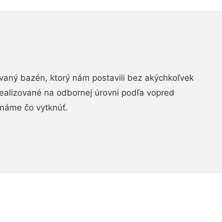
aný bazén, ktorý nám postavili bez akýchkoľvek
realizované na odbornej úrovni podľa vopred
máme čo vytknúť.