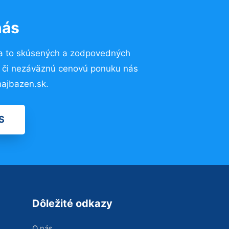
nás
a to skúsených a zodpovedných
ií či nezáväznú cenovú ponuku nás
ajbazen.sk.
S
Dôležité odkazy
O nás