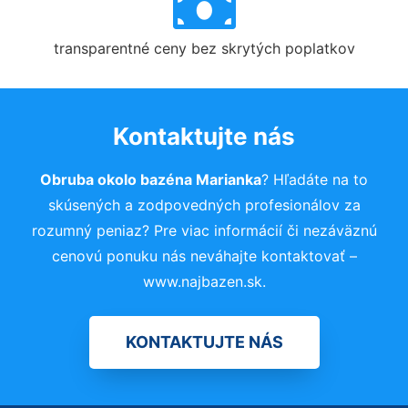
transparentné ceny bez skrytých poplatkov
Kontaktujte nás
Obruba okolo bazéna Marianka
? Hľadáte na to
skúsených a zodpovedných profesionálov za
rozumný peniaz? Pre viac informácií či nezáväznú
cenovú ponuku nás neváhajte kontaktovať –
www.najbazen.sk.
KONTAKTUJTE NÁS