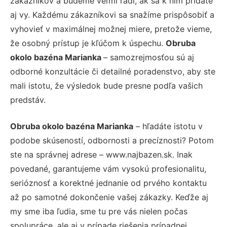
zákazníkov a budeme veľmi radi, ak sa k nim pridáte
aj vy. Každému zákazníkovi sa snažíme prispôsobiť a
vyhovieť v maximálnej možnej miere, pretože vieme,
že osobný prístup je kľúčom k úspechu.
Obruba
okolo bazéna Marianka
– samozrejmosťou sú aj
odborné konzultácie či detailné poradenstvo, aby ste
mali istotu, že výsledok bude presne podľa vašich
predstáv.
Obruba okolo bazéna Marianka
– hľadáte istotu v
podobe skúseností, odbornosti a precíznosti? Potom
ste na správnej adrese – www.najbazen.sk. Inak
povedané, garantujeme vám vysokú profesionalitu,
serióznosť a korektné jednanie od prvého kontaktu
až po samotné dokončenie vašej zákazky. Keďže aj
my sme iba ľudia, sme tu pre vás nielen počas
spolupráce, ale aj v prípade riešenia prípadnej