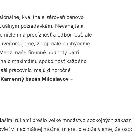
ionálne, kvalitné a zároveň cenovo
viduálnym požiadavkám. Neváhajte a
e nielen na precíznosť a odbornosť, ale
si uvedomujeme, že aj malé pochybenie
Medzi naše firemné hodnoty patrí
snaha o maximálnu spokojnosť každého
Naši pracovníci majú dlhoročné
.
Kamenný bazén Miloslavov
–
Našimi rukami prešlo veľké množstvo spokojných zákazník
vieť v maximálnej možnej miere, pretože vieme, že oso