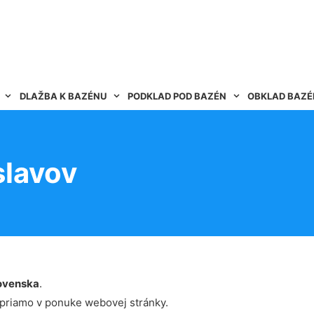
DLAŽBA K BAZÉNU
PODKLAD POD BAZÉN
OBKLAD BAZ
lavov
ovenska
.
 priamo v ponuke webovej stránky.