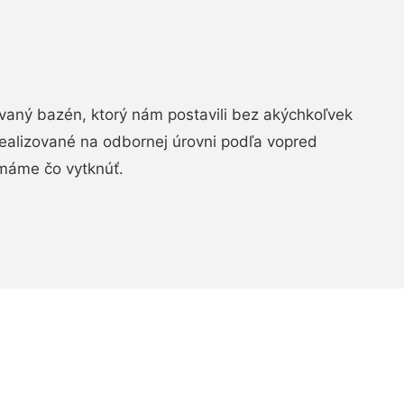
aný bazén, ktorý nám postavili bez akýchkoľvek
realizované na odbornej úrovni podľa vopred
máme čo vytknúť.