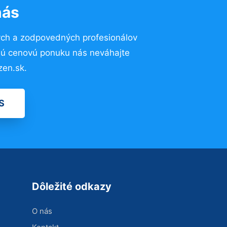
nás
ých a zodpovedných profesionálov
znú cenovú ponuku nás neváhajte
zen.sk.
S
Dôležité odkazy
O nás