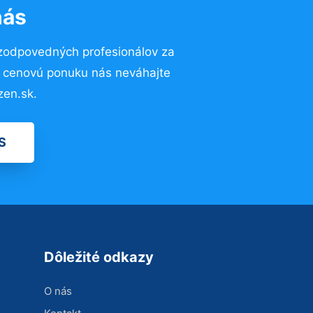
nás
 zodpovedných profesionálov za
ú cenovú ponuku nás neváhajte
zen.sk.
S
Dôležité odkazy
O nás