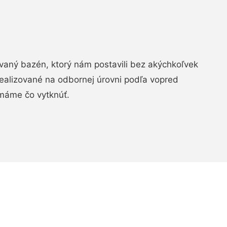
aný bazén, ktorý nám postavili bez akýchkoľvek
realizované na odbornej úrovni podľa vopred
máme čo vytknúť.