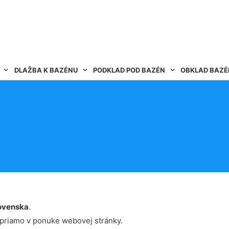
DLAŽBA K BAZÉNU
PODKLAD POD BAZÉN
OBKLAD BAZ
ovenska
.
 priamo v ponuke webovej stránky.