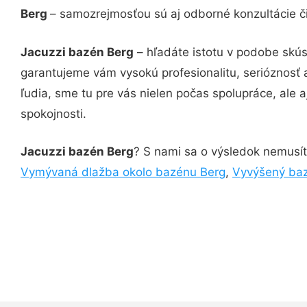
Berg
– samozrejmosťou sú aj odborné konzultácie či
Jacuzzi bazén Berg
– hľadáte istotu v podobe skús
garantujeme vám vysokú profesionalitu, serióznosť
ľudia, sme tu pre vás nielen počas spolupráce, ale a
spokojnosti.
Jacuzzi bazén Berg
? S nami sa o výsledok nemusíte
Vymývaná dlažba okolo bazénu Berg
,
Vyvýšený ba