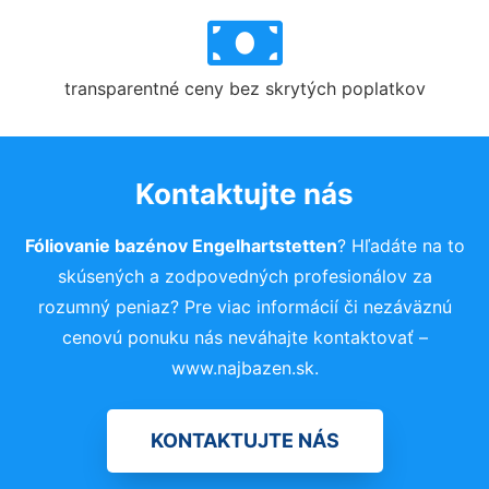
transparentné ceny bez skrytých poplatkov
Kontaktujte nás
Fóliovanie bazénov Engelhartstetten
? Hľadáte na to
skúsených a zodpovedných profesionálov za
rozumný peniaz? Pre viac informácií či nezáväznú
cenovú ponuku nás neváhajte kontaktovať –
www.najbazen.sk.
KONTAKTUJTE NÁS