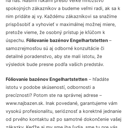
na nás. Našimi rukami prešlo veľké množstvo
spokojných zákazníkov a budeme veľmi radi, ak sa k
nim pridáte aj vy. Každému zákazníkovi sa snažíme
prispôsobiť a vyhovieť v maximálnej možnej miere,
pretože vieme, že osobný prístup je kľúčom k
úspechu.
Fóliovanie bazénov Engelhartstetten
–
samozrejmosťou sú aj odborné konzultácie či
detailné poradenstvo, aby ste mali istotu, že
výsledok bude presne podľa vašich predstáv.
Fóliovanie bazénov Engelhartstetten
– hľadáte
istotu v podobe skúseností, odbornosti a
precíznosti? Potom ste na správnej adrese –
www.najbazen.sk. Inak povedané, garantujeme vám
vysokú profesionalitu, serióznosť a korektné jednanie
od prvého kontaktu až po samotné dokončenie vašej
zákazky. Keďže aj my sme iba ľudia, sme tu pre vás