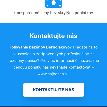
transparentné ceny bez skrytých poplatkov
Kontaktujte nás
Fóliovanie bazénov Bernolákovo
? Hľadáte na to
skúsených a zodpovedných profesionálov za
rozumný peniaz? Pre viac informácií či nezáväznú
cenovú ponuku nás neváhajte kontaktovať –
www.najbazen.sk.
KONTAKTUJTE NÁS