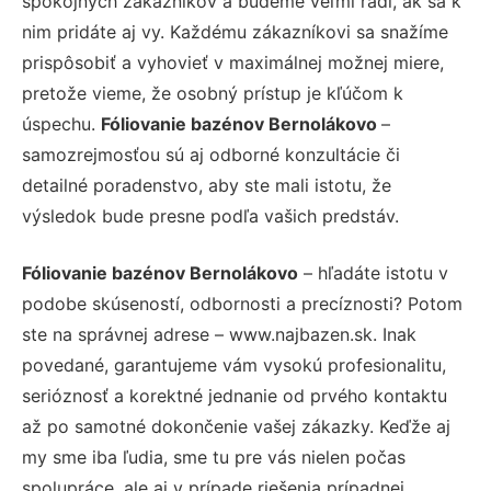
spokojných zákazníkov a budeme veľmi radi, ak sa k
nim pridáte aj vy. Každému zákazníkovi sa snažíme
prispôsobiť a vyhovieť v maximálnej možnej miere,
pretože vieme, že osobný prístup je kľúčom k
úspechu.
Fóliovanie bazénov Bernolákovo
–
samozrejmosťou sú aj odborné konzultácie či
detailné poradenstvo, aby ste mali istotu, že
výsledok bude presne podľa vašich predstáv.
Fóliovanie bazénov Bernolákovo
– hľadáte istotu v
podobe skúseností, odbornosti a precíznosti? Potom
ste na správnej adrese – www.najbazen.sk. Inak
povedané, garantujeme vám vysokú profesionalitu,
serióznosť a korektné jednanie od prvého kontaktu
až po samotné dokončenie vašej zákazky. Keďže aj
my sme iba ľudia, sme tu pre vás nielen počas
spolupráce, ale aj v prípade riešenia prípadnej