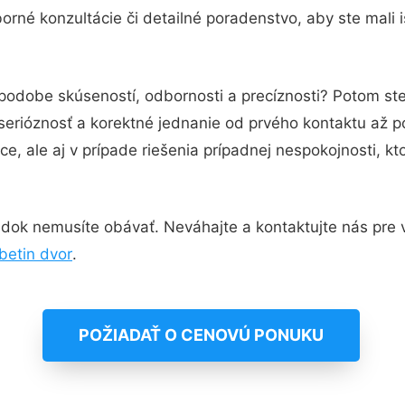
rné konzultácie či detailné poradenstvo, aby ste mali 
 podobe skúseností, odbornosti a precíznosti? Potom st
serióznosť a korektné jednanie od prvého kontaktu až 
e, ale aj v prípade riešenia prípadnej nespokojnosti, kt
dok nemusíte obávať. Neváhajte a kontaktujte nás pre via
betin dvor
.
POŽIADAŤ O CENOVÚ PONUKU