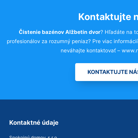
Kontaktujte 
Čistenie bazénov Alžbetin dvor
? Hľadáte na 
profesionálov za rozumný peniaz? Pre viac informác
neváhajte kontaktovať – www.n
KONTAKTUJTE NÁ
Kontaktné údaje
Spokojný domov, s.r.o.