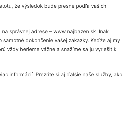
istotu, že výsledok bude presne podľa vašich
e na správnej adrese – www.najbazen.sk. Inak
po samotné dokončenie vašej zákazky. Keďže aj my
orú vždy berieme vážne a snažíme sa ju vyriešiť k
c informácií. Prezrite si aj ďalšie naše služby, ako