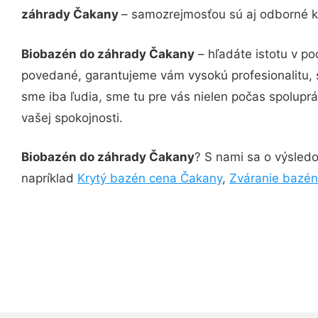
záhrady Čakany
– samozrejmosťou sú aj odborné ko
Biobazén do záhrady Čakany
– hľadáte istotu v p
povedané, garantujeme vám vysokú profesionalitu, 
sme iba ľudia, sme tu pre vás nielen počas spoluprác
vašej spokojnosti.
Biobazén do záhrady Čakany
? S nami sa o výsledo
napríklad
Krytý bazén cena Čakany
,
Zváranie bazén