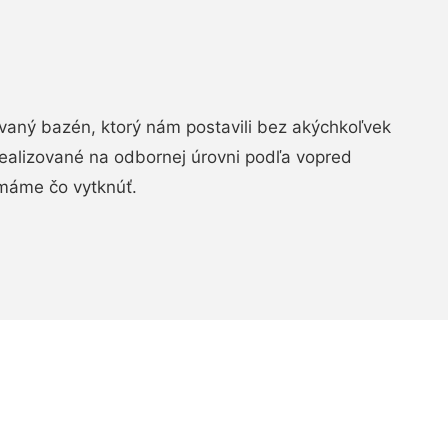
aný bazén, ktorý nám postavili bez akýchkoľvek
realizované na odbornej úrovni podľa vopred
máme čo vytknúť.