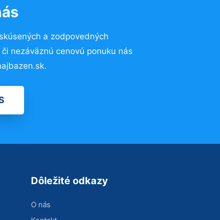
nás
 skúsených a zodpovedných
ií či nezáväznú cenovú ponuku nás
ajbazen.sk.
S
Dôležité odkazy
O nás