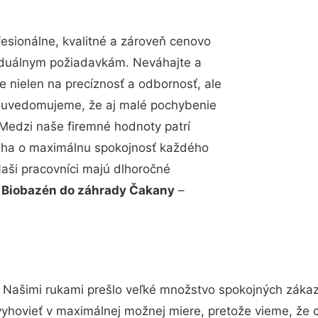
sionálne, kvalitné a zároveň cenovo
viduálnym požiadavkám. Neváhajte a
e nielen na precíznosť a odbornosť, ale
si uvedomujeme, že aj malé pochybenie
Medzi naše firemné hodnoty patrí
snaha o maximálnu spokojnosť každého
Naši pracovníci majú dlhoročné
.
Biobazén do záhrady Čakany
–
 Našimi rukami prešlo veľké množstvo spokojných zákazn
vyhovieť v maximálnej možnej miere, pretože vieme, že 