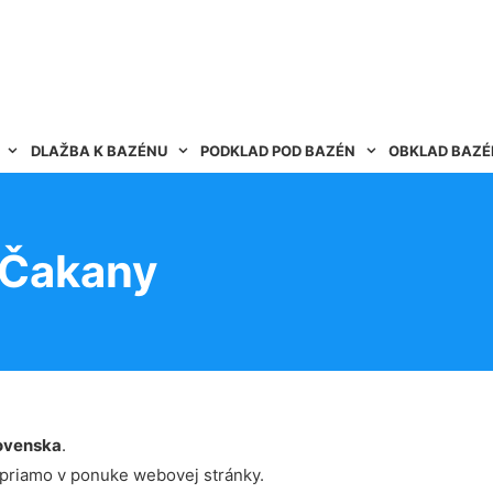
DLAŽBA K BAZÉNU
PODKLAD POD BAZÉN
OBKLAD BAZ
 Čakany
ovenska
.
 priamo v ponuke webovej stránky.