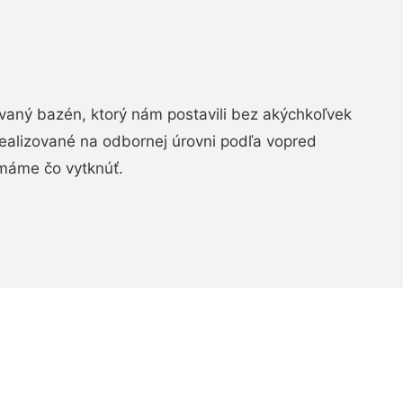
aný bazén, ktorý nám postavili bez akýchkoľvek
realizované na odbornej úrovni podľa vopred
máme čo vytknúť.