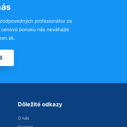
nás
 zodpovedných profesionálov za
ú cenovú ponuku nás neváhajte
zen.sk.
S
Dôležité odkazy
O nás