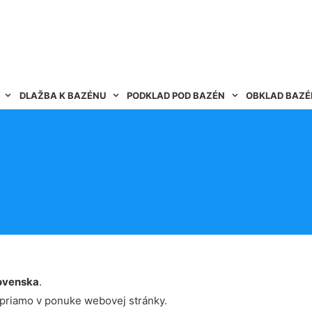
DLAŽBA K BAZÉNU
PODKLAD POD BAZÉN
OBKLAD BAZ
ovenska
.
 priamo v ponuke webovej stránky.