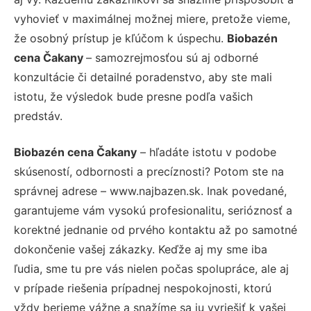
vyhovieť v maximálnej možnej miere, pretože vieme,
že osobný prístup je kľúčom k úspechu.
Biobazén
cena Čakany
– samozrejmosťou sú aj odborné
konzultácie či detailné poradenstvo, aby ste mali
istotu, že výsledok bude presne podľa vašich
predstáv.
Biobazén cena Čakany
– hľadáte istotu v podobe
skúseností, odbornosti a precíznosti? Potom ste na
správnej adrese – www.najbazen.sk. Inak povedané,
garantujeme vám vysokú profesionalitu, serióznosť a
korektné jednanie od prvého kontaktu až po samotné
dokončenie vašej zákazky. Keďže aj my sme iba
ľudia, sme tu pre vás nielen počas spolupráce, ale aj
v prípade riešenia prípadnej nespokojnosti, ktorú
vždy berieme vážne a snažíme sa ju vyriešiť k vašej