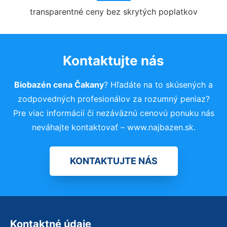
transparentné ceny bez skrytých poplatkov
Kontaktujte nás
Biobazén cena Čakany
? Hľadáte na to skúsených a
zodpovedných profesionálov za rozumný peniaz?
Pre viac informácií či nezáväznú cenovú ponuku nás
neváhajte kontaktovať – www.najbazen.sk.
KONTAKTUJTE NÁS
Kontaktné údaje