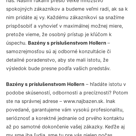
nás. Našimi rukami prešlo veľké množstvo
spokojných zákazníkov a budeme veľmi radi, ak sa k
nim pridáte aj vy. Každému zákazníkovi sa snažíme
prispôsobiť a vyhovieť v maximálnej možnej miere,
pretože vieme, že osobný prístup je kľúčom k
úspechu.
Bazény s príslušenstvom Hollern
–
samozrejmosťou sú aj odborné konzultácie či
detailné poradenstvo, aby ste mali istotu, že
výsledok bude presne podľa vašich predstáv.
Bazény s príslušenstvom Hollern
– hľadáte istotu v
podobe skúseností, odbornosti a precíznosti? Potom
ste na správnej adrese – www.najbazen.sk. Inak
povedané, garantujeme vám vysokú profesionalitu,
serióznosť a korektné jednanie od prvého kontaktu
až po samotné dokončenie vašej zákazky. Keďže aj
my sme iba ľudia, sme tu pre vás nielen počas