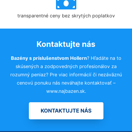
transparentné ceny bez skrytých poplatkov
Kontaktujte nás
Bazény s príslušenstvom Hollern
? Hľadáte na to
skúsených a zodpovedných profesionálov za
rozumný peniaz? Pre viac informácií či nezáväznú
cenovú ponuku nás neváhajte kontaktovať –
www.najbazen.sk.
KONTAKTUJTE NÁS