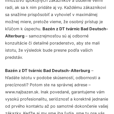
množstvo spokojných zákazníkov a budeme veľmi
radi, ak sa k nim pridáte aj vy. Každému zákazníkovi
sa snažíme prispôsobiť a vyhovieť v maximálnej
možnej miere, pretože vieme, že osobný prístup je
kľúčom k úspechu.
Bazén z DT tvárnic Bad Deutsch-
Alterburg
– samozrejmosťou sú aj odborné
konzultácie či detailné poradenstvo, aby ste mali
istotu, že výsledok bude presne podľa vašich
predstáv.
Bazén z DT tvárnic Bad Deutsch-Alterburg
–
hľadáte istotu v podobe skúseností, odbornosti a
precíznosti? Potom ste na správnej adrese –
www.najbazen.sk. Inak povedané, garantujeme vám
vysokú profesionalitu, serióznosť a korektné jednanie
od prvého kontaktu až po samotné dokončenie vašej
zákazky. Keďže aj my sme iba ľudia, sme tu pre vás