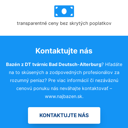
transparentné ceny bez skrytých poplatkov
Kontaktujte nás
Bazén z DT tvárnic Bad Deutsch-Alterburg
? Hľadáte
na to skúsených a zodpovedných profesionálov za
rozumný peniaz? Pre viac informácií či nezáväznú
cenovú ponuku nás neváhajte kontaktovať –
www.najbazen.sk.
KONTAKTUJTE NÁS