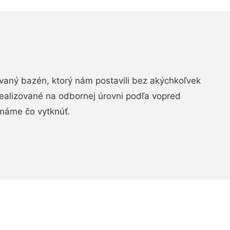
aný bazén, ktorý nám postavili bez akýchkoľvek
realizované na odbornej úrovni podľa vopred
máme čo vytknúť.