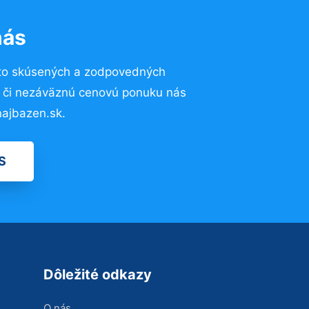
nás
 to skúsených a zodpovedných
ií či nezáväznú cenovú ponuku nás
ajbazen.sk.
S
Dôležité odkazy
O nás