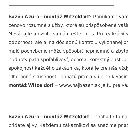
Bazén Azuro – montáž Witzeldorf
? Ponúkame vám p
cenovo rozumné služby, ktoré sú prispôsobené vaš
Neváhajte a ozvite sa nám ešte dnes. Pri realizácií
odbornosť, ale aj na dôslednú kontrolu vykonanej p
malé pochybenie môže spôsobiť nepríjemné a zbyto
hodnoty patrí spoľahlivosť, ochota, korektný príst
spokojnosť každého zákazníka, ktorá je pre nás vžd
dlhoročné skúsenosti, bohatú prax a sú plne k vaš
montáž Witzeldorf
– www.najbazen.sk je tu pre vá
Bazén Azuro – montáž Witzeldorf
– nechajte to na
pridáte aj vy. Každému zákazníkovi sa snažíme pris