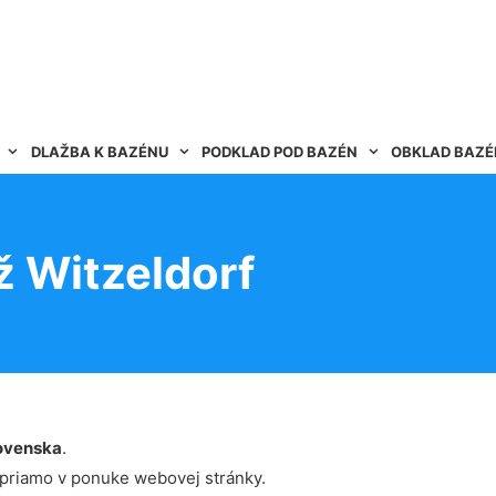
DLAŽBA K BAZÉNU
PODKLAD POD BAZÉN
OBKLAD BAZ
ž Witzeldorf
ovenska
.
 priamo v ponuke webovej stránky.