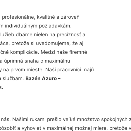
rofesionálne, kvalitné a zároveň
im individuálnym požiadavkám.
 služieb dbáme nielen na precíznosť a
ráce, pretože si uvedomujeme, že aj
čné komplikácie. Medzi naše firemné
up a úprimná snaha o maximálnu
y na prvom mieste. Naši pracovníci majú
im službám.
Bazén Azuro –
s.
 nás. Našimi rukami prešlo veľké množstvo spokojných 
pôsobiť a vyhovieť v maximálnej možnej miere, pretože 