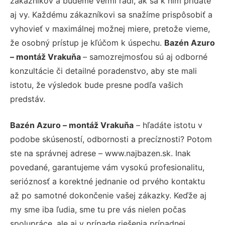
zákazníkov a budeme veľmi radi, ak sa k nim pridáte
aj vy. Každému zákazníkovi sa snažíme prispôsobiť a
vyhovieť v maximálnej možnej miere, pretože vieme,
že osobný prístup je kľúčom k úspechu.
Bazén Azuro
– montáž Vrakuňa
– samozrejmosťou sú aj odborné
konzultácie či detailné poradenstvo, aby ste mali
istotu, že výsledok bude presne podľa vašich
predstáv.
Bazén Azuro – montáž Vrakuňa
– hľadáte istotu v
podobe skúseností, odbornosti a precíznosti? Potom
ste na správnej adrese – www.najbazen.sk. Inak
povedané, garantujeme vám vysokú profesionalitu,
serióznosť a korektné jednanie od prvého kontaktu
až po samotné dokončenie vašej zákazky. Keďže aj
my sme iba ľudia, sme tu pre vás nielen počas
spolupráce, ale aj v prípade riešenia prípadnej