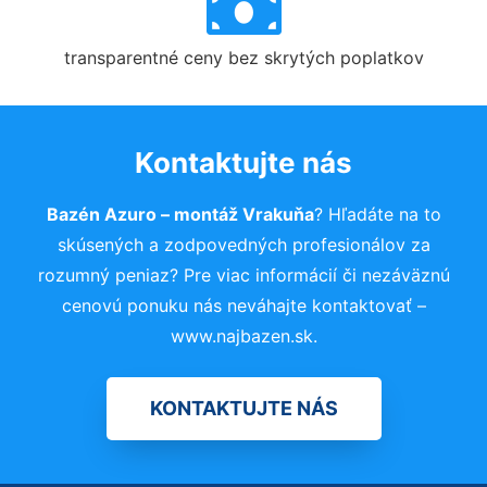
transparentné ceny bez skrytých poplatkov
Kontaktujte nás
Bazén Azuro – montáž Vrakuňa
? Hľadáte na to
skúsených a zodpovedných profesionálov za
rozumný peniaz? Pre viac informácií či nezáväznú
cenovú ponuku nás neváhajte kontaktovať –
www.najbazen.sk.
KONTAKTUJTE NÁS