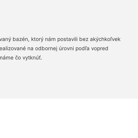
aný bazén, ktorý nám postavili bez akýchkoľvek
realizované na odbornej úrovni podľa vopred
máme čo vytknúť.