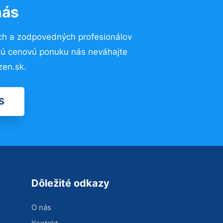
nás
ch a zodpovedných profesionálov
znú cenovú ponuku nás neváhajte
zen.sk.
S
Dôležité odkazy
O nás