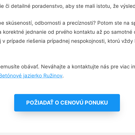
 či detailné poradenstvo, aby ste mali istotu, že výsl
be skúseností, odbornosti a precíznosti? Potom ste na 
 a korektné jednanie od prvého kontaktu až po samotné
j v prípade riešenia prípadnej nespokojnosti, ktorú vždy
emusíte obávať. Neváhajte a kontaktujte nás pre viac inf
Betónové jazierko Ružinov
.
POŽIADAŤ O CENOVÚ PONUKU