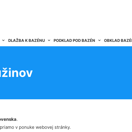
DLAŽBA K BAZÉNU
PODKLAD POD BAZÉN
OBKLAD BAZ
užinov
ovenska
.
 priamo v ponuke webovej stránky.