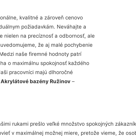
nálne, kvalitné a zároveň cenovo
viduálnym požiadavkám. Neváhajte a
e nielen na precíznosť a odbornosť, ale
si uvedomujeme, že aj malé pochybenie
Medzi naše firemné hodnoty patrí
snaha o maximálnu spokojnosť každého
Naši pracovníci majú dlhoročné
.
Akrylátové bazény Ružinov
–
šimi rukami prešlo veľké množstvo spokojných zákazníko
vieť v maximálnej možnej miere, pretože vieme, že oso