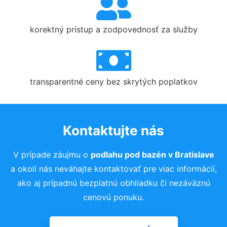
korektný prístup a zodpovednosť za služby
transparentné ceny bez skrytých poplatkov
Kontaktujte nás
V prípade záujmu o
podlahu pod bazén v Bratislave
a okolí nás neváhajte kontaktovať pre viac informácií,
ako aj prípadnú bezplatnú obhliadku či nezáväznú
cenovú ponuku.