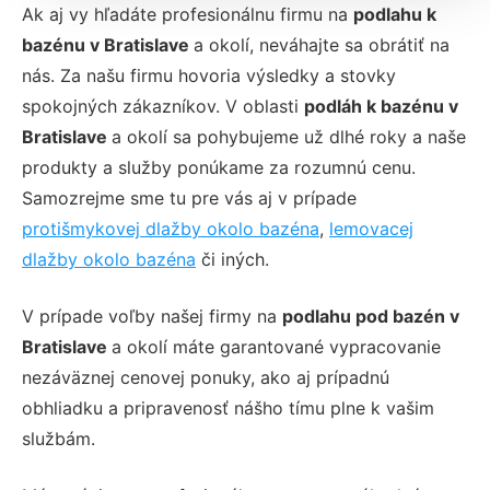
Ak aj vy hľadáte profesionálnu firmu na
podlahu k
bazénu v Bratislave
a okolí, neváhajte sa obrátiť na
nás. Za našu firmu hovoria výsledky a stovky
spokojných zákazníkov. V oblasti
podláh k bazénu v
Bratislave
a okolí sa pohybujeme už dlhé roky a naše
produkty a služby ponúkame za rozumnú cenu.
Samozrejme sme tu pre vás aj v prípade
protišmykovej dlažby okolo bazéna
,
lemovacej
dlažby okolo bazéna
či iných.
V prípade voľby našej firmy na
podlahu pod bazén v
Bratislave
a okolí máte garantované vypracovanie
nezáväznej cenovej ponuky, ako aj prípadnú
obhliadku a pripravenosť nášho tímu plne k vašim
službám.