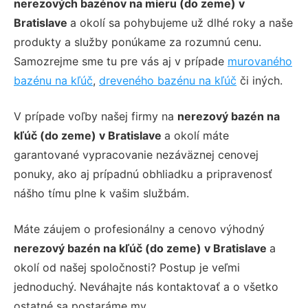
nerezových bazénov na mieru (do zeme) v
Bratislave
a okolí sa pohybujeme už dlhé roky a naše
produkty a služby ponúkame za rozumnú cenu.
Samozrejme sme tu pre vás aj v prípade
murovaného
bazénu na kľúč
,
dreveného bazénu na kľúč
či iných.
V prípade voľby našej firmy na
nerezový bazén na
kľúč (do zeme) v Bratislave
a okolí máte
garantované vypracovanie nezáväznej cenovej
ponuky, ako aj prípadnú obhliadku a pripravenosť
nášho tímu plne k vašim službám.
Máte záujem o profesionálny a cenovo výhodný
nerezový bazén na kľúč (do zeme) v Bratislave
a
okolí od našej spoločnosti? Postup je veľmi
jednoduchý. Neváhajte nás kontaktovať a o všetko
ostatné sa postaráme my.