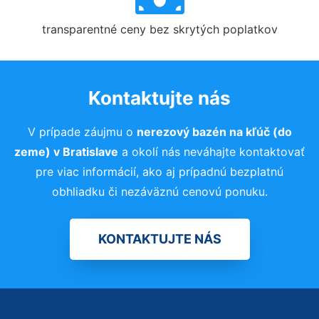
transparentné ceny bez skrytých poplatkov
Kontaktujte nás
V prípade záujmu o
nerezový bazén na kľúč (do
zeme) v Bratislave
a okolí nás neváhajte kontaktovať
pre viac informácií, ako aj prípadnú bezplatnú
obhliadku či nezáväznú cenovú ponuku.
KONTAKTUJTE NÁS