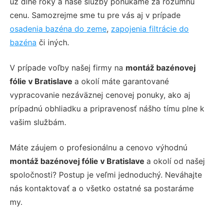
už dlhé roky a naše služby ponúkame za rozumnú
cenu. Samozrejme sme tu pre vás aj v prípade
osadenia bazéna do zeme
,
zapojenia filtrácie do
bazéna
či iných.
V prípade voľby našej firmy na
montáž bazénovej
fólie v Bratislave
a okolí máte garantované
vypracovanie nezáväznej cenovej ponuky, ako aj
prípadnú obhliadku a pripravenosť nášho tímu plne k
vašim službám.
Máte záujem o profesionálnu a cenovo výhodnú
montáž bazénovej fólie v Bratislave
a okolí od našej
spoločnosti? Postup je veľmi jednoduchý. Neváhajte
nás kontaktovať a o všetko ostatné sa postaráme
my.